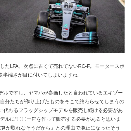
たLFA、次点に古くて売れてないRC-F。モータースポ
途半端さが目に付いてしまいますね。
モデルですし、ヤマハが参画したと言われているエキゾー
自分たちが作り上げたものをそこで終わらせてしまうの
Aに代わるフラッグシップモデルを販売し続ける必要があ
デルに“〇〇ーF”を作って販売する必要があると思いま
『採算が取れなそうだから』との理由で廃止になったそう