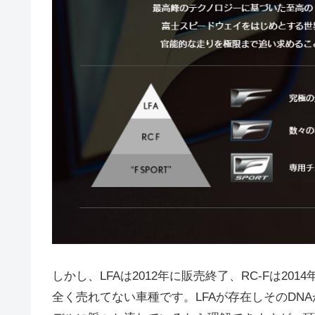
しかし、LFAは2012年に販売終了、RC-Fは2
全く売れてない車種です。LFAが存在しそのDN