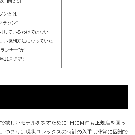
次
ソンとは
マラソン”
列しているわけではない
しい陳列方法になっていた
ランナー”が
1年11月追記）
で欲しいモデルを探すために1日に何件も正規店を回っ
。つまりは現状ロレックスの時計の入手は非常に困難で