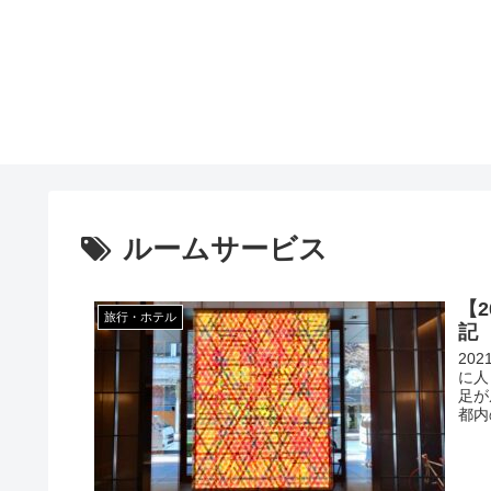
ルームサービス
【
旅行・ホテル
記
20
に人
足が
都内