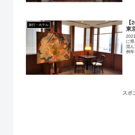
【
旅行・ホテル
東
20
に県
混ん
例年
スポ